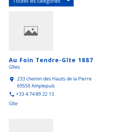
Toutes les catégories
Au Foin Tendre-Gîte 1887
Gîtes
233 chemin des Hauts de la Pierre
location_on
69550 Amplepuis
+33 4 74 89 22 13
phone
Gîte