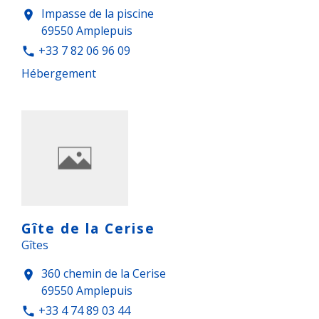
Impasse de la piscine
location_on
69550 Amplepuis
+33 7 82 06 96 09
phone
Hébergement
Gîte de la Cerise
Gîtes
360 chemin de la Cerise
location_on
69550 Amplepuis
+33 4 74 89 03 44
phone