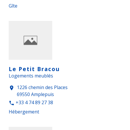
Gîte
Le Petit Bracou
Logements meublés
1226 chemin des Places
location_on
69550 Amplepuis
+33 4 74 89 27 38
phone
Hébergement