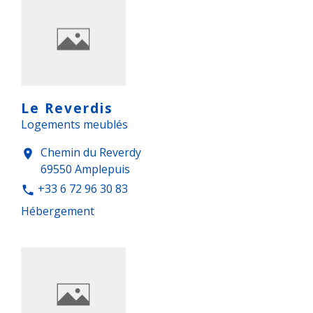
Le Reverdis
Logements meublés
Chemin du Reverdy
location_on
69550 Amplepuis
+33 6 72 96 30 83
phone
Hébergement