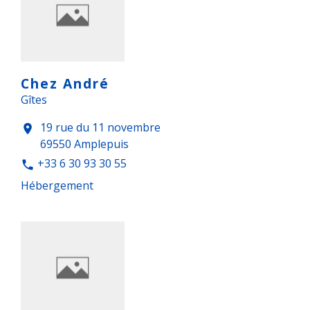
Chez André
Gîtes
19 rue du 11 novembre
location_on
69550 Amplepuis
+33 6 30 93 30 55
phone
Hébergement