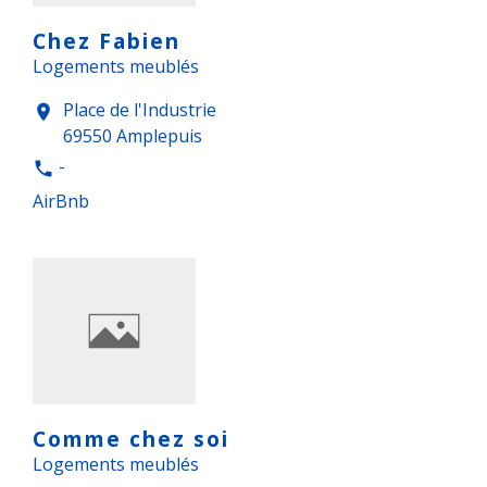
Chez Fabien
Logements meublés
Place de l'Industrie
location_on
69550 Amplepuis
-
phone
AirBnb
Comme chez soi
Logements meublés