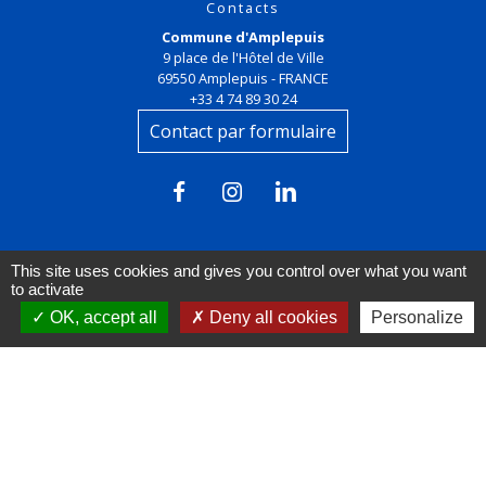
Contacts
Commune d'Amplepuis
9 place de l'Hôtel de Ville
69550 Amplepuis - FRANCE
+33 4 74 89 30 24
Contact par formulaire
This site uses cookies and gives you control over what you want
to activate
OK, accept all
Deny all cookies
Personalize
Liens
FACEBOOK
INSTAGRAM
LINKEDIN