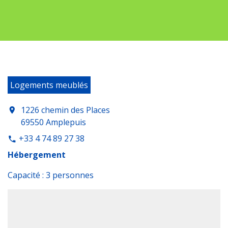
Logements meublés
1226 chemin des Places
location_on
69550 Amplepuis
+33 4 74 89 27 38
phone
Hébergement
Capacité : 3 personnes