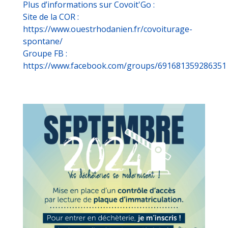
️Plus d’informations sur Covoit'Go :
Site de la COR :
https://www.ouestrhodanien.fr/covoiturage-
spontane/
Groupe FB :
https://www.facebook.com/groups/691681359286351