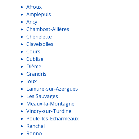
Affoux
Amplepuis
Ancy
Chambost-Allières
Chénelette
Claveisolles
Cours
Cublize
Dième
Grandris
Joux
Lamure-sur-Azergues
Les Sauvages
Meaux-la-Montagne
Vindry-sur-Turdine
Poule-les-Écharmeaux
Ranchal
Ronno