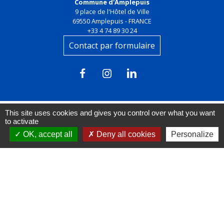
Commune d'Amplepuis
9 place de l'Hôtel de Ville
69550 Amplepuis - FRANCE
+33 4 74 89 30 24
Contact par formulaire
This site uses cookies and gives you control over what you want
to activate
Liens
OK, accept all
Deny all cookies
Personalize
FACEBOOK
INSTAGRAM
LINKEDIN