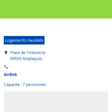
Logements meublés
Place de l'Industrie
location_on
69550 Amplepuis
-
phone
AirBnb
Capacité : 7 personnes