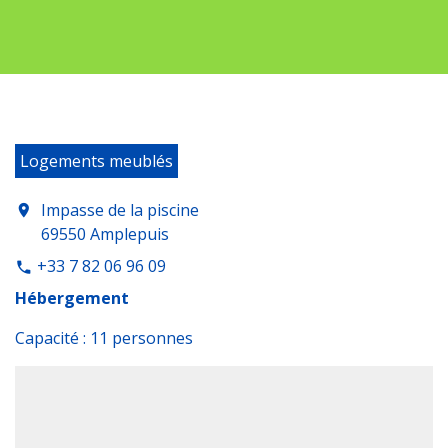
Logements meublés
Impasse de la piscine
location_on
69550 Amplepuis
+33 7 82 06 96 09
phone
Hébergement
Capacité : 11 personnes