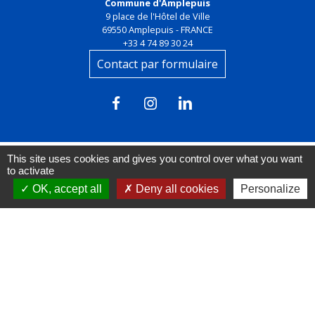
Commune d'Amplepuis
9 place de l'Hôtel de Ville
69550 Amplepuis - FRANCE
+33 4 74 89 30 24
Contact par formulaire
This site uses cookies and gives you control over what you want
to activate
Liens
OK, accept all
Deny all cookies
Personalize
FACEBOOK
INSTAGRAM
LINKEDIN