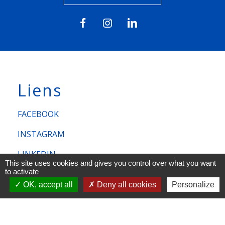
Liens
FACEBOOK
INSTAGRAM
LINKEDIN
This site uses cookies and gives you control over what you want
to activate
Mentions légales
-
Politique de confidentialité
-
OK, accept all
Deny all cookies
Personalize
Accessibilité
-
Plan du site
-
Gestion des cookies