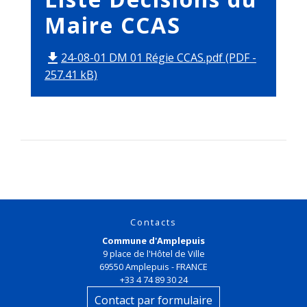
Maire CCAS
24-08-01 DM 01 Régie CCAS.pdf (PDF -
file_download
257.41 kB)
Contacts
Commune d'Amplepuis
9 place de l'Hôtel de Ville
69550 Amplepuis - FRANCE
+33 4 74 89 30 24
Contact par formulaire