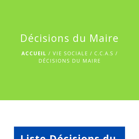
menu
Décisions du Maire
ACCUEIL
/
VIE SOCIALE
/
C.C.A.S
/
DÉCISIONS DU MAIRE
Liste Décisions du