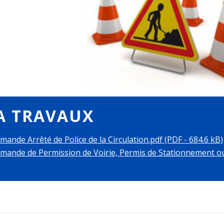
A TRAVAUX
ande Arrêté de Police de la Circulation.pdf (PDF - 684.6 kB)
ande de Permission de Voirie, Permis de Stationnement ou 