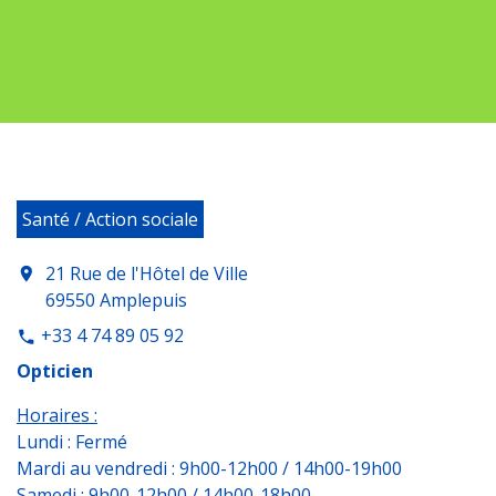
Santé / Action sociale
21 Rue de l'Hôtel de Ville
location_on
69550 Amplepuis
+33 4 74 89 05 92
phone
Opticien
Horaires :
Lundi : Fermé
Mardi au vendredi : 9h00-12h00 / 14h00-19h00
Samedi : 9h00-12h00 / 14h00-18h00