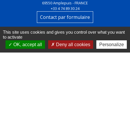
69550 Amplepuis - FRANCE
+33 4 74 89 30 24
Contact par formulaire
This site uses cookies and gives you control over what you want
to activate
OK, accept all
Deny all cookies
Personalize
Liens
FACEBOOK
INSTAGRAM
LINKEDIN
Mentions légales
-
Politique de confidentialité
-