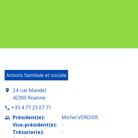
Actions familiale et sociale
24 rue Mandel
location_on
42300 Roanne
+33 4 77 23 07 71
phone
Président(e):
Michel VERDIER
people
Vice-président(e):
-
Trésorier(e):
-