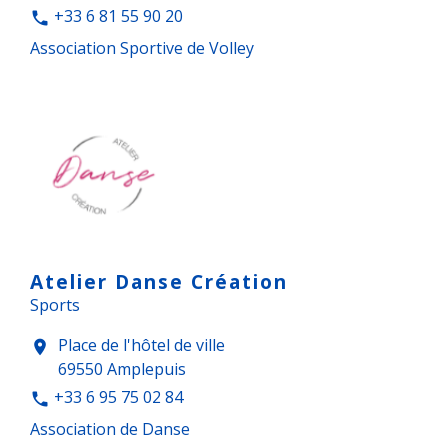
+33 6 81 55 90 20
phone
Association Sportive de Volley
Atelier Danse Création
Sports
Place de l'hôtel de ville
location_on
69550 Amplepuis
+33 6 95 75 02 84
phone
Association de Danse