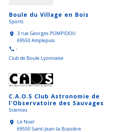
Boule du Village en Bois
Sports
3 rue Georges POMPIDOU
location_on
69550 Amplepuis
-
phone
Club de Boule Lyonnaise
C.A.O.S Club Astronomie de
l'Observatoire des Sauvages
Sciences
Le Noel
location_on
69550 Saint-Jean-la-Bussière