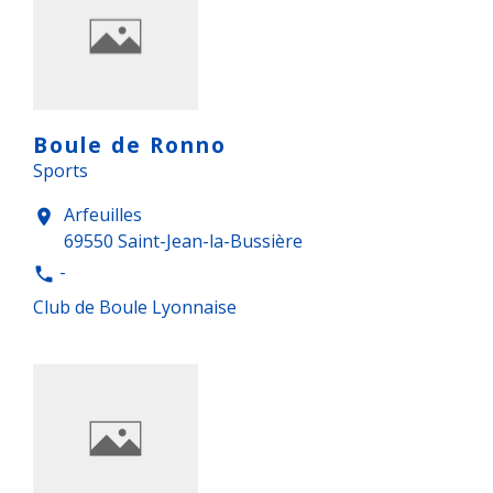
Boule de Ronno
Sports
Arfeuilles
location_on
69550 Saint-Jean-la-Bussière
-
phone
Club de Boule Lyonnaise