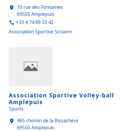
10 rue des Fontaines
location_on
69550 Amplepuis
+33 4 74 89 33 42
phone
Association Sportive Scolaire
Association Sportive Volley-ball
Amplepuis
Sports
465 chemin de la Bissachère
location_on
69550 Amplepuis