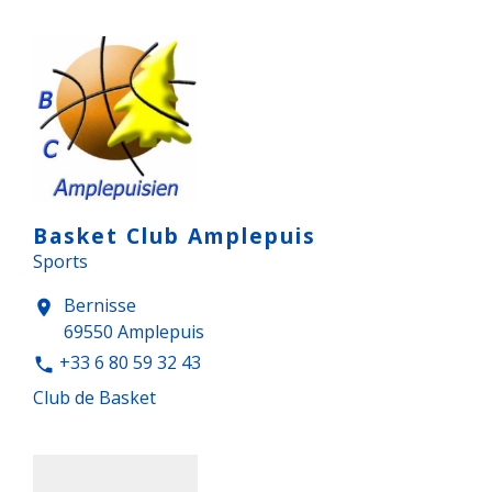
Basket Club Amplepuis
Sports
Bernisse
location_on
69550 Amplepuis
+33 6 80 59 32 43
phone
Club de Basket